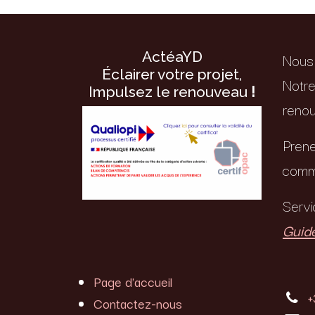
ActéaYD
Nous 
Éclairer votre projet,
Notre
Impulsez le renouveau
!
renou
Prene
comme
Servi
Guide
Page d'accueil
+
Contactez-nous